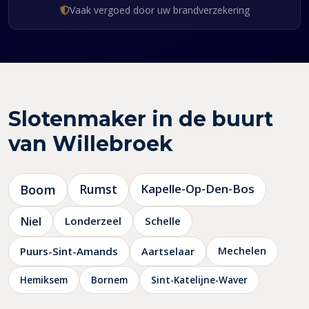
Vaak vergoed door uw brandverzekering
Slotenmaker in de buurt
van Willebroek
Boom
Rumst
Kapelle-Op-Den-Bos
Niel
Londerzeel
Schelle
Puurs-Sint-Amands
Aartselaar
Mechelen
Hemiksem
Bornem
Sint-Katelijne-Waver