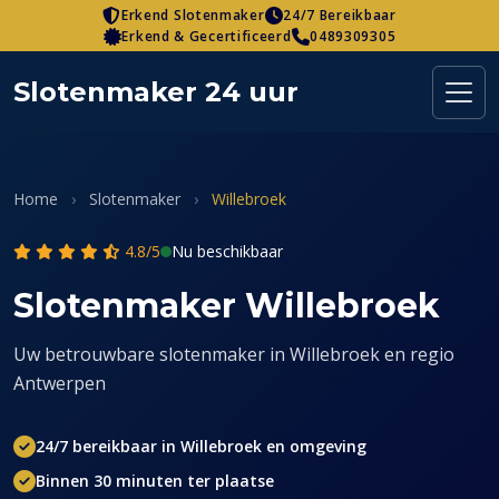
Skip
Erkend Slotenmaker
24/7 Bereikbaar
Erkend & Gecertificeerd
0489309305
to
content
Slotenmaker 24 uur
Home
›
Slotenmaker
›
Willebroek
4.8/5
Nu beschikbaar
Slotenmaker Willebroek
Uw betrouwbare slotenmaker in Willebroek en regio
Antwerpen
24/7 bereikbaar in Willebroek en omgeving
Binnen 30 minuten ter plaatse