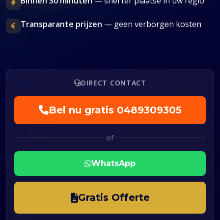
Binnen 30 minuten
— snel ter plaatse in uw regio
Transparante prijzen
— geen verborgen kosten
DIRECT CONTACT
Bel nu gratis
0489309305
of
WhatsApp
Gratis Offerte