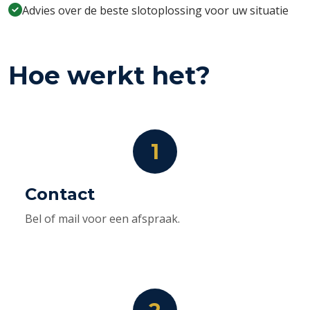
Advies over de beste slotoplossing voor uw situatie
Hoe werkt het?
1
Contact
Bel of mail voor een afspraak.