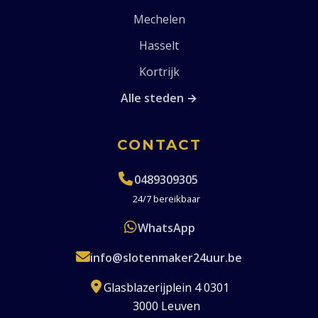
Mechelen
Hasselt
Kortrijk
Alle steden →
CONTACT
0489309305
24/7 bereikbaar
WhatsApp
info@slotenmaker24uur.be
Glasblazerijplein 4 0301
3000 Leuven