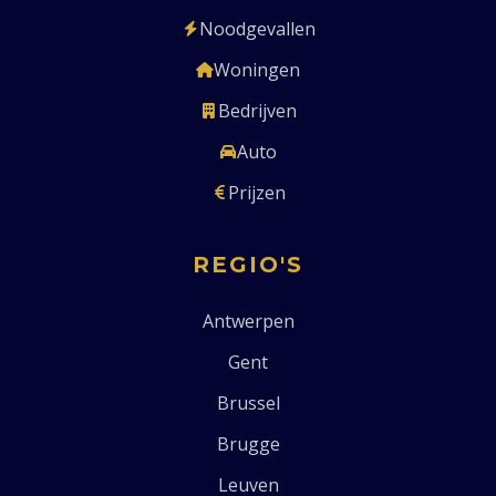
Noodgevallen
Woningen
Bedrijven
Auto
Prijzen
REGIO'S
Antwerpen
Gent
Brussel
Brugge
Leuven