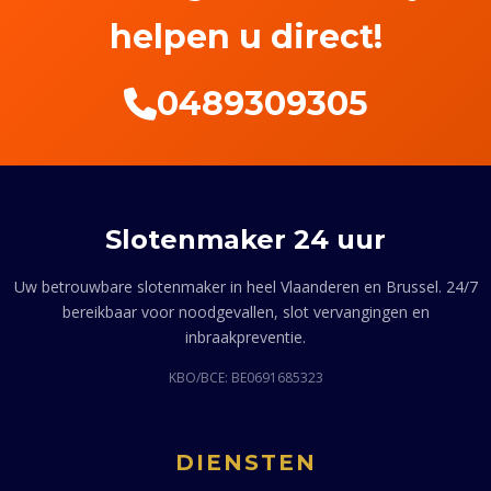
helpen u direct!
0489309305
Slotenmaker 24 uur
Uw betrouwbare slotenmaker in heel Vlaanderen en Brussel. 24/7
bereikbaar voor noodgevallen, slot vervangingen en
inbraakpreventie.
KBO/BCE: BE0691685323
DIENSTEN