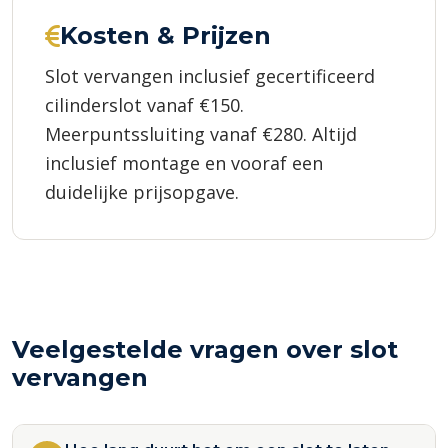
Kosten & Prijzen
Slot vervangen inclusief gecertificeerd
cilinderslot vanaf €150.
Meerpuntssluiting vanaf €280. Altijd
inclusief montage en vooraf een
duidelijke prijsopgave.
Veelgestelde vragen over slot
vervangen