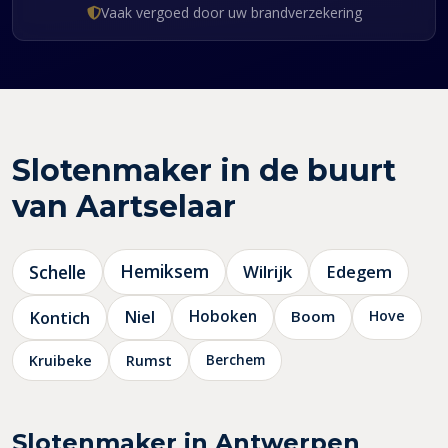
Vaak vergoed door uw brandverzekering
Slotenmaker in de buurt
van Aartselaar
Schelle
Hemiksem
Wilrijk
Edegem
Kontich
Niel
Hoboken
Boom
Hove
Berchem
Kruibeke
Rumst
Slotenmaker in Antwerpen