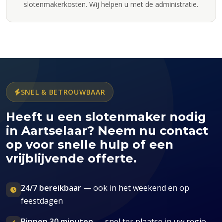
slotenmakerkosten. Wij helpen u met de administratie.
SNEL & BETROUWBAAR
Heeft u een slotenmaker nodig
in Aartselaar? Neem nu contact
op voor snelle hulp of een
vrijblijvende offerte.
24/7 bereikbaar
— ook in het weekend en op
feestdagen
Binnen 30 minuten
— snel ter plaatse in uw regio