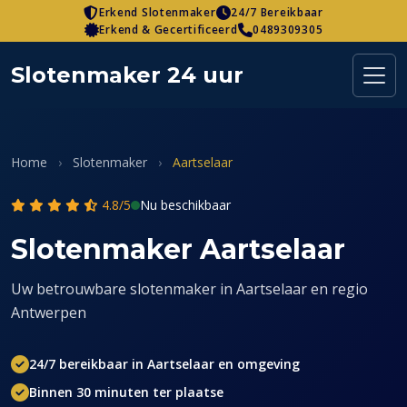
Skip
Erkend Slotenmaker
24/7 Bereikbaar
Erkend & Gecertificeerd
0489309305
to
content
Slotenmaker 24 uur
Home
›
Slotenmaker
›
Aartselaar
4.8/5
Nu beschikbaar
Slotenmaker Aartselaar
Uw betrouwbare slotenmaker in Aartselaar en regio
Antwerpen
24/7 bereikbaar in Aartselaar en omgeving
Binnen 30 minuten ter plaatse