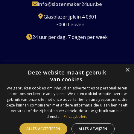
info@slotenmaker24uur.be
Glasblazerijplein 4 0301
3000 Leuven
24 uur per dag, 7 dagen per week
×
Deze website maakt gebruik
van cookies.
Erkend Slotenmaker
Gecertificeerd
24/7 Beschikbaar
Transparante Prijzen
We gebruiken cookies om inhoud en advertenties te personaliseren
en om ons verkeer te analyseren. We delen ook informatie over uw
Volledig Verzekerd
gebruik van onze site met onze advertentie- en analysepartners, die
deze kunnen combineren met andere informatie die u aan hen heeft
verstrekt of die zij hebben verzameld door uw gebruik van hun
diensten.
Privacybeleid
© 2026 Slotenmaker 24 uur. Alle rechten voorbehouden. |
Privacybeleid
|
Algemene Voorwaarden
ALLES ACCEPTEREN
ALLES AFWIJZEN