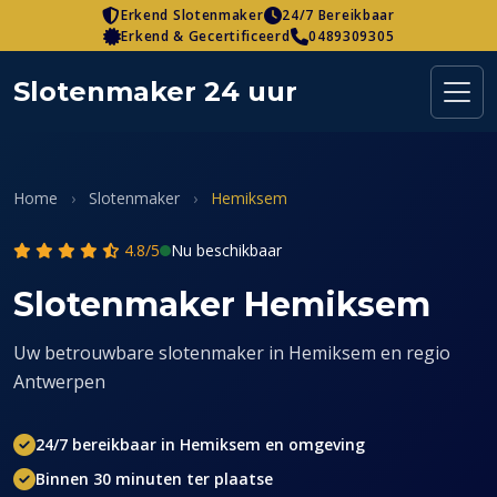
Skip
Erkend Slotenmaker
24/7 Bereikbaar
Erkend & Gecertificeerd
0489309305
to
content
Slotenmaker 24 uur
Home
›
Slotenmaker
›
Hemiksem
4.8/5
Nu beschikbaar
Slotenmaker Hemiksem
Uw betrouwbare slotenmaker in Hemiksem en regio
Antwerpen
24/7 bereikbaar in Hemiksem en omgeving
Binnen 30 minuten ter plaatse