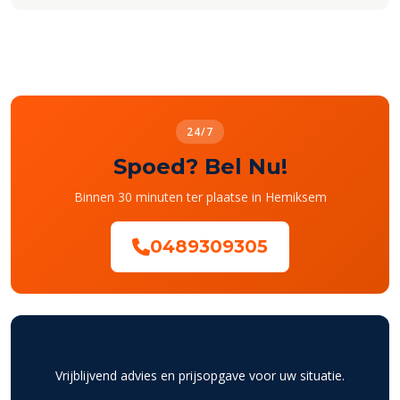
24/7
Spoed? Bel Nu!
Binnen 30 minuten ter plaatse in Hemiksem
0489309305
Gratis Offerte
Vrijblijvend advies en prijsopgave voor uw situatie.