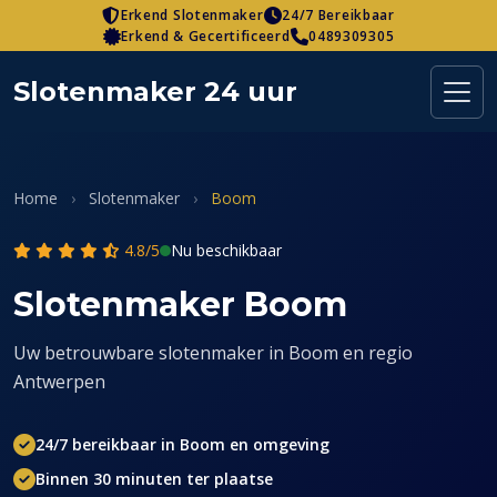
Skip
Erkend Slotenmaker
24/7 Bereikbaar
Erkend & Gecertificeerd
0489309305
to
content
Slotenmaker 24 uur
Home
›
Slotenmaker
›
Boom
4.8/5
Nu beschikbaar
Slotenmaker Boom
Uw betrouwbare slotenmaker in Boom en regio
Antwerpen
24/7 bereikbaar in Boom en omgeving
Binnen 30 minuten ter plaatse