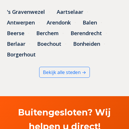
's Gravenwezel
Aartselaar
Antwerpen
Arendonk
Balen
Beerse
Berchem
Berendrecht
Berlaar
Boechout
Bonheiden
Borgerhout
Bekijk alle steden →
Buitengesloten? Wij
helpen u direct!