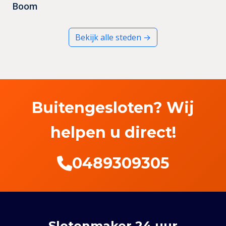
Boom
Bekijk alle steden →
Buitengesloten? Wij
helpen u direct!
0489309305
Slotenmaker 24 uur