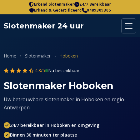
Skip
Erkend Slotenmaker
24/7 Bereikbaar
Erkend & Gecertificeerd
0489309305
to
content
Slotenmaker 24 uur
Home
›
Slotenmaker
›
Hoboken
4.8/5
Nu beschikbaar
Slotenmaker Hoboken
Uw betrouwbare slotenmaker in Hoboken en regio
Antwerpen
24/7 bereikbaar in Hoboken en omgeving
Binnen 30 minuten ter plaatse