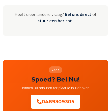
Heeft u een andere vraag?
Bel ons direct
of
stuur een bericht
.
24/7
Spoed? Bel Nu!
Binnen 30 minuten ter plaatse in Hoboken
0489309305