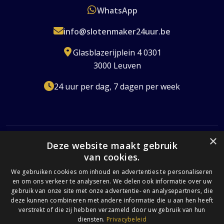
WhatsApp
info@slotenmaker24uur.be
Glasblazerijplein 4 0301
3000 Leuven
24 uur per dag, 7 dagen per week
×
Deze website maakt gebruik
van cookies.
Erkend Slotenmaker
Gecertificeerd
24/7 Beschikbaar
Transparante Prijzen
We gebruiken cookies om inhoud en advertenties te personaliseren
en om ons verkeer te analyseren. We delen ook informatie over uw
Volledig Verzekerd
gebruik van onze site met onze advertentie- en analysepartners, die
deze kunnen combineren met andere informatie die u aan hen heeft
verstrekt of die zij hebben verzameld door uw gebruik van hun
diensten.
Privacybeleid
© 2026 Slotenmaker 24 uur. Alle rechten voorbehouden. |
Privacybeleid
|