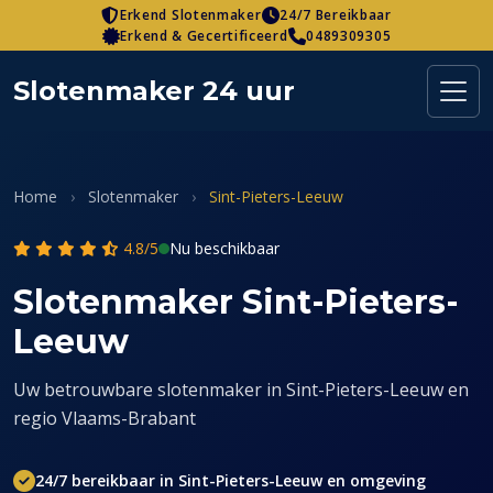
Skip
Erkend Slotenmaker
24/7 Bereikbaar
Erkend & Gecertificeerd
0489309305
to
content
Slotenmaker 24 uur
Home
›
Slotenmaker
›
Sint-Pieters-Leeuw
4.8/5
Nu beschikbaar
Slotenmaker Sint-Pieters-
Leeuw
Uw betrouwbare slotenmaker in Sint-Pieters-Leeuw en
regio Vlaams-Brabant
24/7 bereikbaar in Sint-Pieters-Leeuw en omgeving