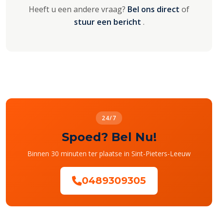
Heeft u een andere vraag?
Bel ons direct
of
stuur een bericht
.
24/7
Spoed? Bel Nu!
Binnen 30 minuten ter plaatse in Sint-Pieters-Leeuw
0489309305