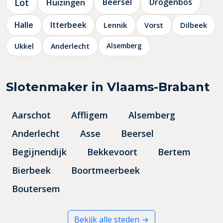
Lot
Huizingen
Beersel
Drogenbos
Halle
Itterbeek
Lennik
Vorst
Dilbeek
Alsemberg
Ukkel
Anderlecht
Slotenmaker in Vlaams-Brabant
Aarschot
Affligem
Alsemberg
Anderlecht
Asse
Beersel
Begijnendijk
Bekkevoort
Bertem
Bierbeek
Boortmeerbeek
Boutersem
Bekijk alle steden →