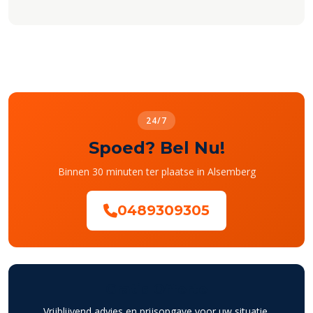
24/7
Spoed? Bel Nu!
Binnen 30 minuten ter plaatse in Alsemberg
0489309305
Gratis Offerte
Vrijblijvend advies en prijsopgave voor uw situatie.