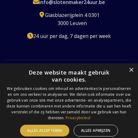
info@slotenmaker24uur.be
Glasblazerijplein 4 0301
3000 Leuven
24 uur per dag, 7 dagen per week
×
Deze website maakt gebruik
van cookies.
Erkend Slotenmaker
Gecertificeerd
24/7 Beschikbaar
Transparante Prijzen
We gebruiken cookies om inhoud en advertenties te personaliseren
en om ons verkeer te analyseren. We delen ook informatie over uw
Volledig Verzekerd
gebruik van onze site met onze advertentie- en analysepartners, die
deze kunnen combineren met andere informatie die u aan hen heeft
verstrekt of die zij hebben verzameld door uw gebruik van hun
diensten.
Privacybeleid
© 2026 Slotenmaker 24 uur. Alle rechten voorbehouden. |
Privacybeleid
|
Algemene Voorwaarden
ALLES ACCEPTEREN
ALLES AFWIJZEN