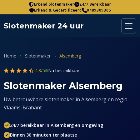
Skip
Erkend Slotenmaker
24/7 Bereikbaar
Erkend & Gecertificeerd
0489309305
to
content
Slotenmaker 24 uur
Home
›
Slotenmaker
›
Alsemberg
4.8/5
Nu beschikbaar
Slotenmaker Alsemberg
Uw betrouwbare slotenmaker in Alsemberg en regio
Vlaams-Brabant
24/7 bereikbaar in Alsemberg en omgeving
Binnen 30 minuten ter plaatse