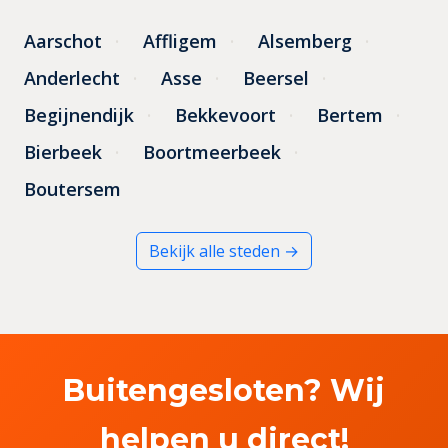
Aarschot
Affligem
Alsemberg
Anderlecht
Asse
Beersel
Begijnendijk
Bekkevoort
Bertem
Bierbeek
Boortmeerbeek
Boutersem
Bekijk alle steden →
Buitengesloten? Wij
helpen u direct!