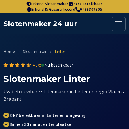
Skip
Erkend Slotenmaker
24/7 Bereikbaar
Erkend & Gecertificeerd
0489309305
to
content
Slotenmaker 24 uur
Home
›
Slotenmaker
›
Linter
4.8/5
Nu beschikbaar
Slotenmaker Linter
Uw betrouwbare slotenmaker in Linter en regio Vlaams-
Brabant
24/7 bereikbaar in Linter en omgeving
Binnen 30 minuten ter plaatse