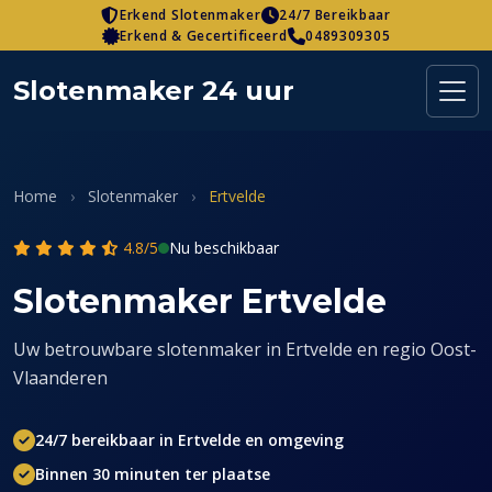
Skip
Erkend Slotenmaker
24/7 Bereikbaar
Erkend & Gecertificeerd
0489309305
to
content
Slotenmaker 24 uur
Home
›
Slotenmaker
›
Ertvelde
4.8/5
Nu beschikbaar
Slotenmaker Ertvelde
Uw betrouwbare slotenmaker in Ertvelde en regio Oost-
Vlaanderen
24/7 bereikbaar in Ertvelde en omgeving
Binnen 30 minuten ter plaatse