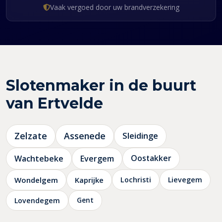
Vaak vergoed door uw brandverzekering
Slotenmaker in de buurt
van Ertvelde
Zelzate
Assenede
Sleidinge
Oostakker
Wachtebeke
Evergem
Wondelgem
Kaprijke
Lochristi
Lievegem
Gent
Lovendegem