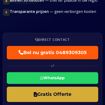
Binnen 30 minuten
— snel ter plaatse in uw regio
Transparante prijzen
— geen verborgen kosten
DIRECT CONTACT
Bel nu gratis
0489309305
of
WhatsApp
Gratis Offerte