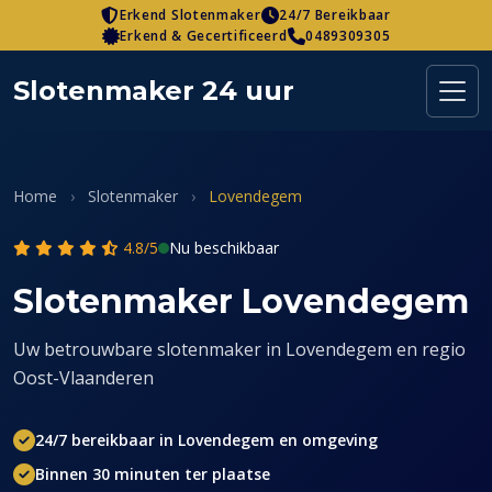
Skip
Erkend Slotenmaker
24/7 Bereikbaar
Erkend & Gecertificeerd
0489309305
to
content
Slotenmaker 24 uur
Home
›
Slotenmaker
›
Lovendegem
4.8/5
Nu beschikbaar
Slotenmaker Lovendegem
Uw betrouwbare slotenmaker in Lovendegem en regio
Oost-Vlaanderen
24/7 bereikbaar in Lovendegem en omgeving
Binnen 30 minuten ter plaatse