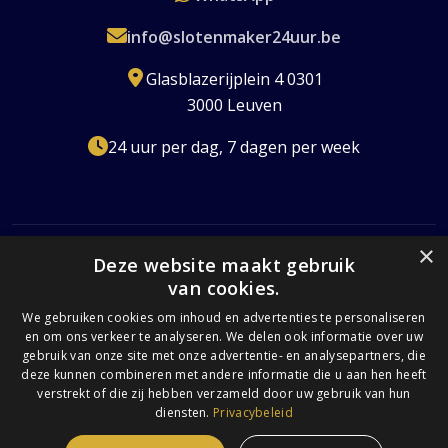
info@slotenmaker24uur.be
Glasblazerijplein 4 0301
3000 Leuven
24 uur per dag, 7 dagen per week
×
Deze website maakt gebruik
van cookies.
Erkend Slotenmaker
Gecertificeerd
24/7 Beschikbaar
Transparante Prijzen
We gebruiken cookies om inhoud en advertenties te personaliseren
en om ons verkeer te analyseren. We delen ook informatie over uw
Volledig Verzekerd
gebruik van onze site met onze advertentie- en analysepartners, die
deze kunnen combineren met andere informatie die u aan hen heeft
verstrekt of die zij hebben verzameld door uw gebruik van hun
diensten.
Privacybeleid
© 2026 Slotenmaker 24 uur. Alle rechten voorbehouden. |
Privacybeleid
|
Algemene Voorwaarden