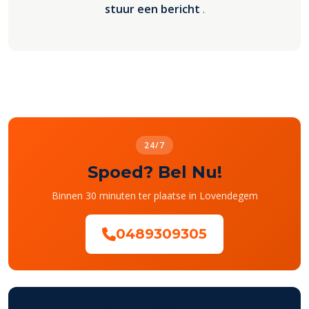
stuur een bericht
.
24/7
Spoed? Bel Nu!
Binnen 30 minuten ter plaatse in Lovendegem
0489309305