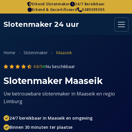
Skip
Erkend Slotenmaker
24/7 Bereikbaar
Erkend & Gecertificeerd
0489309305
to
content
Slotenmaker 24 uur
Home
›
Slotenmaker
›
Maaseik
4.8/5
Nu beschikbaar
Slotenmaker Maaseik
Uw betrouwbare slotenmaker in Maaseik en regio
Limburg
24/7 bereikbaar in Maaseik en omgeving
Binnen 30 minuten ter plaatse