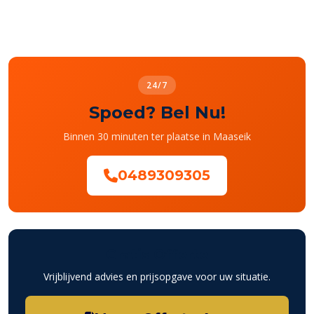
24/7
Spoed? Bel Nu!
Binnen 30 minuten ter plaatse in Maaseik
0489309305
Gratis Offerte
Vrijblijvend advies en prijsopgave voor uw situatie.