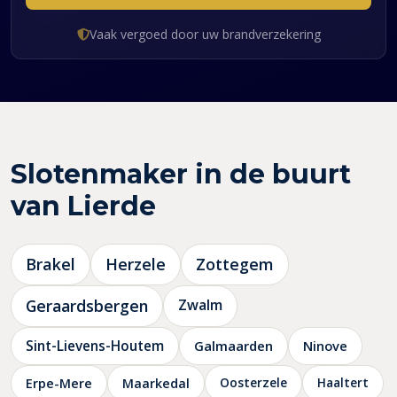
Vaak vergoed door uw brandverzekering
Slotenmaker in de buurt
van Lierde
Brakel
Herzele
Zottegem
Geraardsbergen
Zwalm
Sint-Lievens-Houtem
Galmaarden
Ninove
Oosterzele
Haaltert
Erpe-Mere
Maarkedal