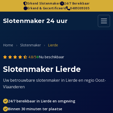
Skip
Erkend Slotenmaker
24/7 Bereikbaar
Erkend & Gecertificeerd
0489309305
to
content
Slotenmaker 24 uur
Home
›
Slotenmaker
›
Lierde
4.8/5
Nu beschikbaar
Slotenmaker Lierde
Uw betrouwbare slotenmaker in Lierde en regio Oost-
Vlaanderen
24/7 bereikbaar in Lierde en omgeving
Binnen 30 minuten ter plaatse