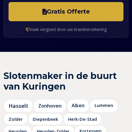
Gratis Offerte
Vaak vergoed door uw brandverzekering
Slotenmaker in de buurt
van Kuringen
Hasselt
Zonhoven
Alken
Lummen
Zolder
Diepenbeek
Herk-De-Stad
Kortessem
Heusden
Heusden-Zolder