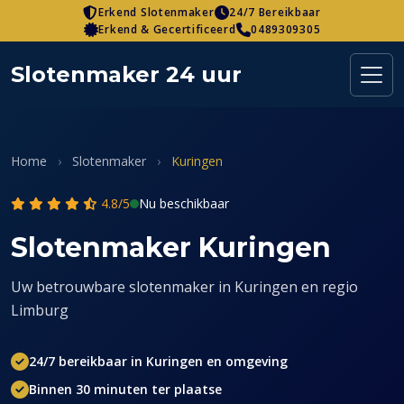
Skip
Erkend Slotenmaker
24/7 Bereikbaar
Erkend & Gecertificeerd
0489309305
to
content
Slotenmaker 24 uur
Home
›
Slotenmaker
›
Kuringen
4.8/5
Nu beschikbaar
Slotenmaker Kuringen
Uw betrouwbare slotenmaker in Kuringen en regio
Limburg
24/7 bereikbaar in Kuringen en omgeving
Binnen 30 minuten ter plaatse