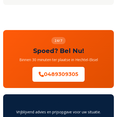
24/7
Spoed? Bel Nu!
Binnen 30 minuten ter plaatse in Hechtel-Eksel
0489309305
Gratis Offerte
Vrijblijvend advies en prijsopgave voor uw situatie.