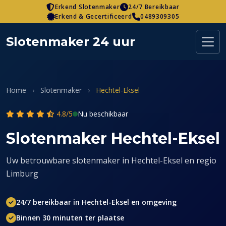
Skip
Erkend Slotenmaker
24/7 Bereikbaar
Erkend & Gecertificeerd
0489309305
to
content
Slotenmaker 24 uur
Home
›
Slotenmaker
›
Hechtel-Eksel
4.8/5
Nu beschikbaar
Slotenmaker Hechtel-Eksel
Uw betrouwbare slotenmaker in Hechtel-Eksel en regio
Limburg
24/7 bereikbaar in Hechtel-Eksel en omgeving
Binnen 30 minuten ter plaatse